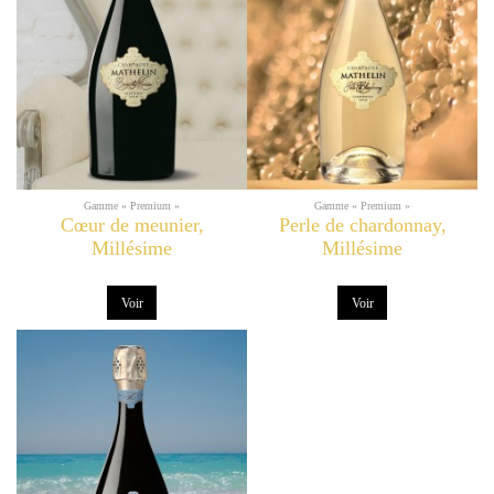
Gamme « Premium »
Gamme « Premium »
Cœur de meunier,
Perle de chardonnay,
Millésime
Millésime
Voir
Voir