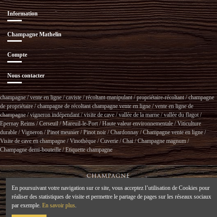
Information
Champagne Mathelin
Compte
Nous contacter
champagne / vente en ligne / caviste / récoltant-manipulant / propriétaire-récoltant / champagne
de propriétaire / champagne de récoltant champagne vente en ligne / vente en ligne de
champagne / vigneron indépendant / visite de cave / vallée de la marne / vallée du flagot /
Epernay Reims / Cerseuil / Mareuil-le-Port / Haute valeur environnementale / Viticulture
durable / Vigneron / Pinot meunier / Pinot noir / Chardonnay / Champagne vente en ligne /
Visite de cave en champagne / Vinothèque / Cuverie / Chai / Champagne magnum /
Champagne demi-bouteille / Etiquette champagne
En poursuivant votre navigation sur ce site, vous acceptez l’utilisation de Cookies pour
réaliser des statistiques de visite et permettre le partage de pages sur les réseaux sociaux
par exemple.
En savoir plus
.
L'abus d'alcool est dangereux pour la santé, à consommer avec modération.