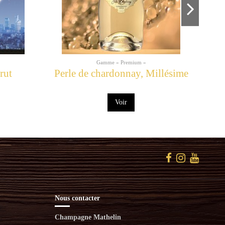
Gamme « Premium »
rut
Perle de chardonnay, Millésime
Voir
Nous contacter
Champagne Mathelin