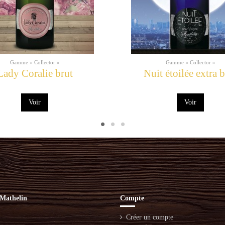
Gamme « Collector »
Gamme « Collector »
Lady Coralie brut
Nuit étoilée extra b
Voir
Voir
Mathelin
Compte
Créer un compte