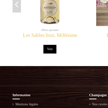
Offres spéciales
Les Sables brut, Millésime
Voir
Information
Champagne 
Mentions légales
Nos cuvées